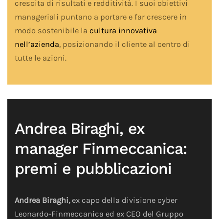
crescita di risultati e redditività. I suoi obiettivi
manageriali puntano a portare e far crescere in
modo sostenibile la
cultura innovativa
nell’azienda
, posizionando il cliente al centro di
tutte le azioni.
Andrea Biraghi, ex
manager Finmeccanica:
premi e pubblicazioni
Andrea Biraghi,
ex capo della divisione cyber
Leonardo-Finmeccanica ed ex CEO del Gruppo