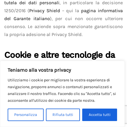
tutela dei dati personali
, in particolare la decisione
1250/2016 (
Privacy Shield
– qui la
pagina informativa
del Garante italiano
), per cui non occorre ulteriore
consenso. Le aziende sopra menzionate garantiscono
la propria adesione al Privacy Shield.
Cookie e altre tecnologie da
noi usate
Teniamo alla vostra privacy
Utilizziamo i cookie per migliorare la vostra esperienza di
navigazione, proporre annunci o contenuti personalizzati e
Utilizziamo cookie e / o tecnologie simili per analizzare
analizzare il nostro traffico. Facendo clic su "Accetta tutto", si
il comportamento dei clienti, amministrare il sito web,
acconsente all'utilizzo dei cookie da parte nostra.
tracciare i movimenti degli utenti e raccogliere
informazioni sugli utenti. Questo è fatto al fine di
Personalizza
Rifiuta tutti
Accetta tutti
personalizzare e migliorare la tua esperienza con noi.